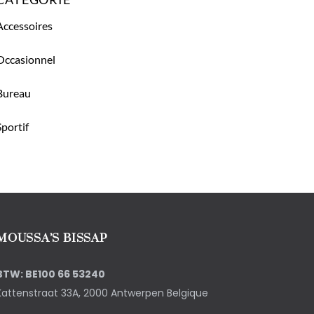
Accessoires
Occasionnel
Bureau
Sportif
MOUSSA’S BISSAP
BTW: BE100 66 53240
Kattenstraat 33A, 2000 Antwerpen Belgique