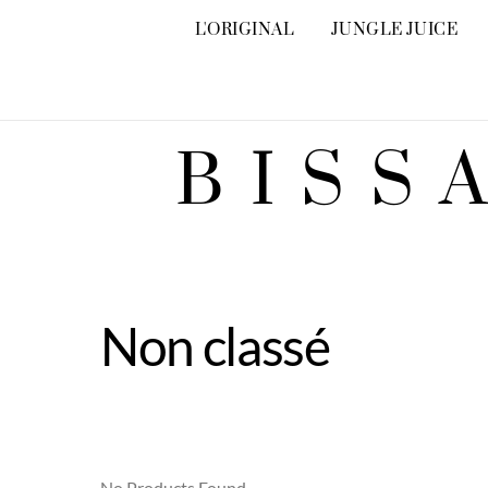
Skip
L'ORIGINAL
JUNGLE JUICE
to
content
BISS
Non classé
No Products Found