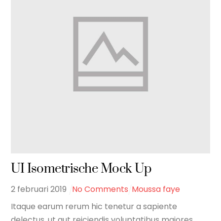
UI Isometrische Mock Up
2
februari
2019
No Comments
Moussa faye
Itaque earum rerum hic tenetur a sapiente
delectus, ut aut reiciendis voluptatibus maiores