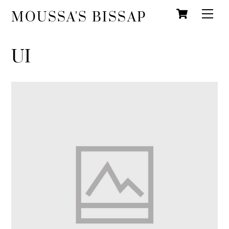
Wink
Overslaan
Men
MOUSSA'S BISSAP
naar
inhoud
UI