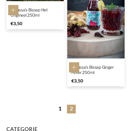
Moussa's Bissap Het
Origineel 250ml
€
3,50
Moussa’s Bissap Ginger
Fever 250ml
€
3,50
1
2
CATEGORIE