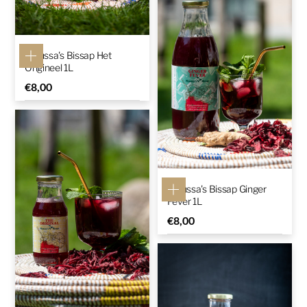
Moussa's Bissap Het
Origineel 1L
€
8,00
Moussa's Bissap Ginger
Fever 1L
€
8,00